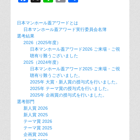
a
n
o
有
c
e
p
日本マンホール蓋アワードとは
e
y
日本マンホール蓋アワード実行委員会名簿
b
Li
選考結果
2026（2025年度）
o
n
日本マンホール蓋アワード2026 ご来場・ご視
o
k
聴有り難うございました
2025（2024年度）
k
日本マンホール蓋アワード2025 ご来場・ご視
聴有り難うございました。
2025年 大賞・新人賞の授与式を行いました。
2025年 テーマ賞の授与式を行いました。
2025年 企画賞の授与式を行いました。
選考部門
新人賞 2026
新人賞 2025
テーマ賞 2026
テーマ賞 2025
企画賞 2026