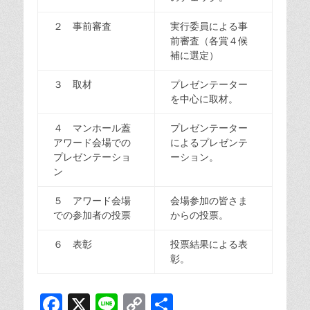
２ 事前審査
実行委員による事
前審査（各賞４候
補に選定）
３ 取材
プレゼンテーター
を中心に取材。
４ マンホール蓋
プレゼンテーター
アワード会場での
によるプレゼンテ
プレゼンテーショ
ーション。
ン
５ アワード会場
会場参加の皆さま
での参加者の投票
からの投票。
６ 表彰
投票結果による表
彰。
F
X
Li
C
共