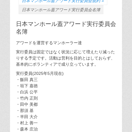
日本マンホール蓋アワード実行委員会規約
»
日本マンホール蓋アワード実行委員会名簿
日本マンホール蓋アワード実行委員会
名簿
アワードを運営するマンホーラー達
実行委員は固定ではなく状況に応じて増えたり減った
りする予定です。活動は営利を目的とはしておらず、
基本的にボランティアで成り立っています。
実行委員(2025年5月現在)
・飯田 真三
・垣下 嘉徳
・白浜 公平
・竹内 正則
・田中 美都
・那須 基
・半田 大介
・村上 善一
・森本 庄治