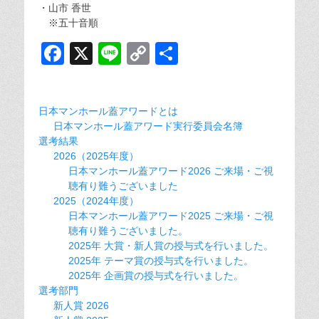
・山市 香世
※五十音順
F
X
Li
C
共
a
n
o
有
c
e
p
日本マンホール蓋アワードとは
e
y
日本マンホール蓋アワード実行委員会名簿
b
Li
選考結果
2026（2025年度）
o
n
日本マンホール蓋アワード2026 ご来場・ご視
o
k
聴有り難うございました
2025（2024年度）
k
日本マンホール蓋アワード2025 ご来場・ご視
聴有り難うございました。
2025年 大賞・新人賞の授与式を行いました。
2025年 テーマ賞の授与式を行いました。
2025年 企画賞の授与式を行いました。
選考部門
新人賞 2026