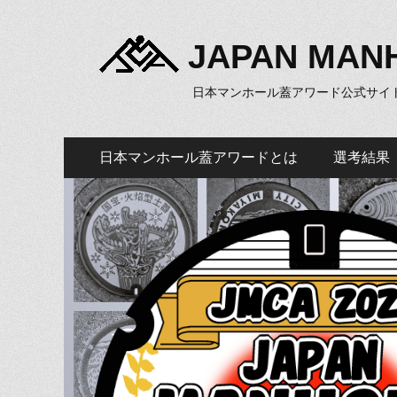
JAPAN MAN
日本マンホール蓋アワード公式サイ
メ
コ
日本マンホール蓋アワードとは
選考結果
ン
イ
テ
ン
ン
ツ
メ
へ
ニ
ス
キ
ュ
ッ
ー
プ