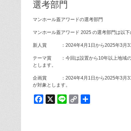
選考部門
マンホール蓋アワードの選考部門
マンホール蓋アワード 2025 の選考部門は以
新人賞 ：2024年4月1日から2025年3
テーマ賞 ：今回は設置から10年以上地域
とします。
企画賞 ：2024年4月1日から2025年3
が対象とします。
F
X
Li
C
共
a
n
o
有
c
e
p
e
y