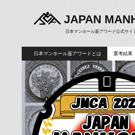
JAPAN MAN
日本マンホール蓋アワード公式サイ
メ
コ
日本マンホール蓋アワードとは
選考結果
ン
イ
テ
ン
ン
ツ
メ
へ
ニ
ス
キ
ュ
ッ
ー
プ