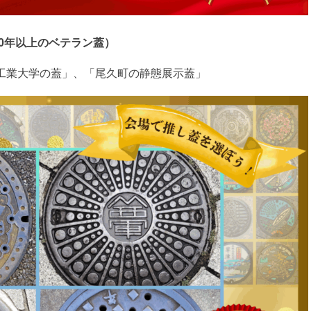
10年以上のベテラン蓋）
工業大学の蓋」、「尾久町の静態展示蓋」