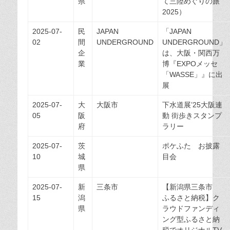
県
て三陸めぐりの旅
2025）
2025-07-
民
JAPAN
「JAPAN
02
間
UNDERGROUND
UNDERGROUND」
企
は、大阪・関西万
業
博『EXPOメッセ
「WASSE」』に出
展
2025-07-
大
大阪市
下水道展’25大阪連
05
阪
動 街歩きスタンプ
府
ラリー
2025-07-
茨
ポケふた お披露
10
城
目会
県
2025-07-
新
三条市
【新潟県三条市
15
潟
ふるさと納税】ク
県
ラウドファンディ
ング型ふるさと納