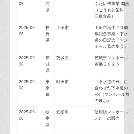
05
島
ふた広告事業 開始
県
（こうもと歯科・
三島食品）
2025-09-
長
上田市
上田市誕生２０周
06
野
年記念事業・下水
県
道の日記念『マン
ホール蓋の集会』
2025-09-
茨
茨城県
茨城県マンホール
06
城
蓋展２０２５
県
2025-09-
東
町田市
『下水道の日』に
08
京
合わせた下水道の
都
PR（マンホール蓋
の展示）
2025-09-
岐
笠松町
使用済マンホール
08
阜
ふた の販売
県