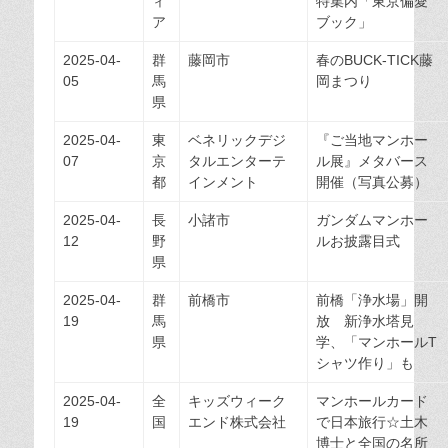
ィ
特集内「東京偏愛
ア
ブック」
2025-04-
群
藤岡市
春のBUCK-TICK藤
05
馬
岡まつり
県
2025-04-
東
ベネリックデジ
『ご当地マンホー
07
京
タルエンターテ
ル展』メタバース
都
インメント
開催（写真公募）
2025-04-
長
小諸市
ガンダムマンホー
12
野
ルお披露目式
県
2025-04-
群
前橋市
前橋「浄水場」開
19
馬
放 新浄水塔見
県
学、「マンホールT
シャツ作り」も
2025-04-
全
キッズウィーク
マンホールカード
19
国
エンド株式会社
で日本旅行☆土木
博士と全国の名所