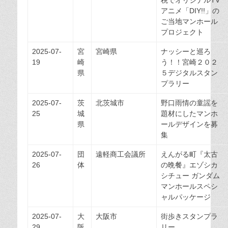
税でオリジナルTV
アニメ「DIY!!」の
ご当地マンホール
プロジェクト
2025-07-
宮
宮崎県
ナッシーと巡ろ
19
崎
う！！宮崎２０２
県
５デジタルスタン
プラリー
2025-07-
茨
北茨城市
野口雨情の童謡を
25
城
題材にしたマンホ
県
ールデザインを募
集
2025-07-
団
遠軽商工会議所
えんがる町『太古
26
体
の晩餐』エゾシカ
シチュー ガンダム
マンホールスペシ
ャルパッケージ
2025-07-
大
大阪市
街歩きスタンプラ
29
阪
リー