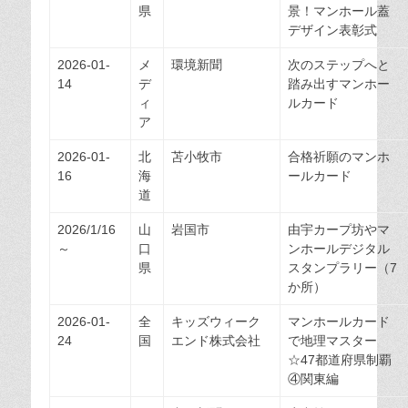
県
景！マンホール蓋
デザイン表彰式
2026-01-
メ
環境新聞
次のステップへと
14
デ
踏み出すマンホー
ィ
ルカード
ア
2026-01-
北
苫小牧市
合格祈願のマンホ
16
海
ールカード
道
2026/1/16
山
岩国市
由宇カープ坊やマ
～
口
ンホールデジタル
県
スタンプラリー（7
か所）
2026-01-
全
キッズウィーク
マンホールカード
24
国
エンド株式会社
で地理マスター
☆47都道府県制覇
④関東編