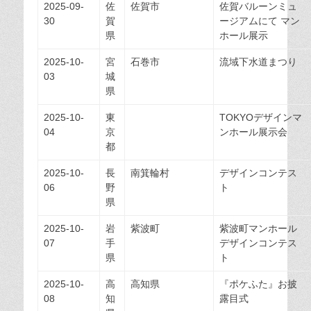
2025-09-
佐
佐賀市
佐賀バルーンミュ
30
賀
ージアムにて マン
県
ホール展示
2025-10-
宮
石巻市
流域下水道まつり
03
城
県
2025-10-
東
TOKYOデザインマ
04
京
ンホール展示会
都
2025-10-
長
南箕輪村
デザインコンテス
06
野
ト
県
2025-10-
岩
紫波町
紫波町マンホール
07
手
デザインコンテス
県
ト
2025-10-
高
高知県
『ポケふた』お披
08
知
露目式