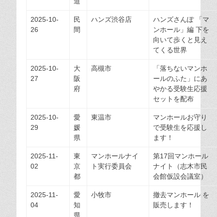
道
2025-10-
民
ハンズ渋谷店
ハンズさんぽ 「マ
26
間
ンホール」編 下を
向いて歩くと見え
てくる世界
2025-10-
大
高槻市
「落ちないマンホ
27
阪
ールのふた」にあ
府
やかる受験生応援
セットを配布
2025-10-
愛
東温市
マンホールお守り
29
媛
で受験生を応援し
県
ます！
2025-11-
東
マンホールナイ
第17回マンホール
02
京
ト実行委員会
ナイト（志木市民
都
会館仮設会議室）
2025-11-
愛
小牧市
撤去マンホール を
04
知
販売します！
県