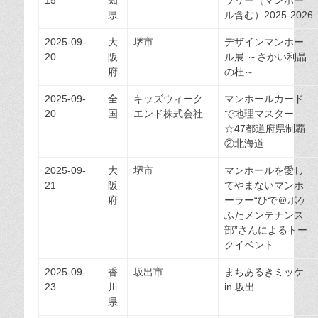
15
知
ラリー（マンホー
県
ル含む）2025-2026
2025-09-
大
堺市
デザインマンホー
20
阪
ル展 ～さかい利晶
府
の杜～
2025-09-
全
キッズウィーク
マンホールカード
20
国
エンド株式会社
で地理マスター
☆47都道府県制覇
②北海道
2025-09-
大
堺市
マンホールを愛し
21
阪
てやまないマンホ
府
ーラー“ひで＠ポケ
ふたメンテナンス
部”さんによるトー
クイベント
2025-09-
香
坂出市
まちあるきミッケ
23
川
in 坂出
県