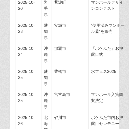
2025-10-
岩
紫波町
マンホールデザイ
20
手
ンコンテスト
県
2025-10-
愛
安城市
”使用済みマンホー
23
知
ル蓋”を販売
県
2025-10-
沖
那覇市
『ポケふた』お披
24
縄
露目式
県
2025-10-
愛
豊橋市
水フェス2025
25
知
県
2025-10-
沖
宮古島市
マンホール入賞図
25
縄
案決定
県
2025-10-
北
砂川市
ポケふた市内お披
26
海
露目セレモニー