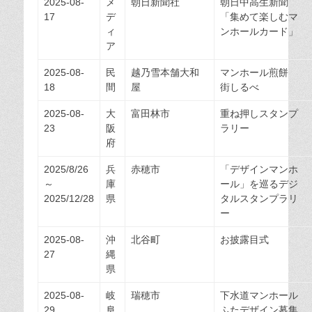
2025-08-
メ
朝日新聞社
朝日中高生新聞
17
デ
「集めて楽しむマ
ィ
ンホールカード」
ア
2025-08-
民
越乃雪本舗大和
マンホール煎餅
18
間
屋
街しるべ
2025-08-
大
富田林市
重ね押しスタンプ
23
阪
ラリー
府
2025/8/26
兵
赤穂市
「デザインマンホ
～
庫
ール」を巡るデジ
2025/12/28
県
タルスタンプラリ
ー
2025-08-
沖
北谷町
お披露目式
27
縄
県
2025-08-
岐
瑞穂市
下水道マンホール
29
阜
ふたデザイン募集