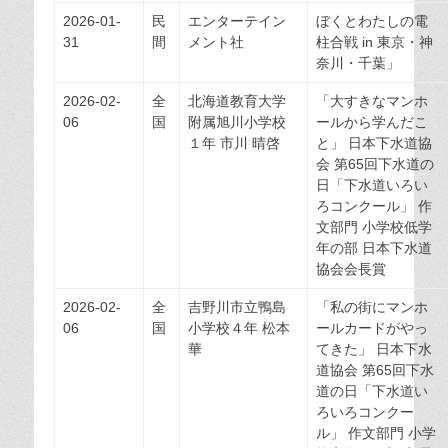
2026-01-
民
エンターテイン
ぼくとわたしの電
31
間
メント社
柱合戦 in 東京・神
奈川・千葉」
2026-02-
全
北海道教育大学
「大すきなマンホ
06
国
附属旭川小学校
ールから学んだこ
１年 市川 晴啓
と」 日本下水道協
会 第65回下水道の
日「下水道いろい
ろコンクール」 作
文部門 小学校低学
年の部 日本下水道
協会会長賞
2026-02-
全
吉野川市立鴨島
「私の街にマンホ
06
国
小学校４年 松本
ールカードがやっ
華
てきた」 日本下水
道協会 第65回下水
道の日「下水道い
ろいろコンクー
ル」 作文部門 小学