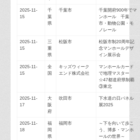
2025-11-
千
千葉市
千葉開府900年でマ
15
葉
ンホール 千葉
県
市・動物公園・モ
ノレール
2025-11-
三
松阪市
松阪市制20周年記
15
重
念マンホールデザ
県
イン展示会
2025-11-
全
キッズウィーク
マンホールカード
15
国
エンド株式会社
で地理マスター
☆47都道府県制覇
③東北
2025-11-
大
吹田市
下水道の日パネル
17
阪
展2025
府
2025-11-
福
福岡市
～下を向いて歩こ
18
岡
う、博多・マンホ
県
ールの世界～