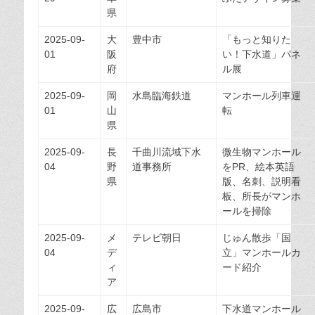
県
2025-09-
大
豊中市
「もっと知りた
01
阪
い！下水道」パネ
府
ル展
2025-09-
岡
水島臨海鉄道
マンホール列車運
01
山
転
県
2025-09-
長
千曲川流域下水
微生物マンホール
04
野
道事務所
をPR、絵本英語
県
版、名刺、説明看
板、所長がマンホ
ールを掃除
2025-09-
メ
テレビ朝日
じゅん散歩「国
04
デ
立」マンホールカ
ィ
ード紹介
ア
2025-09-
広
広島市
下水道マンホール