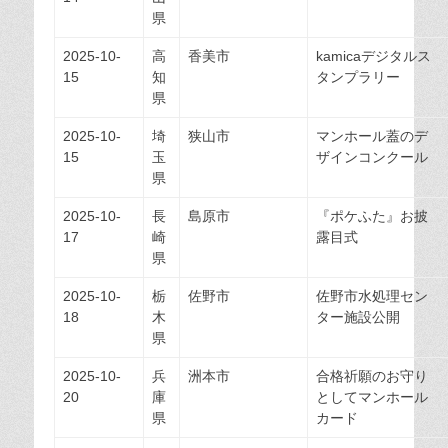
県
2025-10-
高
香美市
kamicaデジタルス
15
知
タンプラリー
県
2025-10-
埼
狭山市
マンホール蓋のデ
15
玉
ザインコンクール
県
2025-10-
長
島原市
『ポケふた』お披
17
崎
露目式
県
2025-10-
栃
佐野市
佐野市水処理セン
18
木
ター施設公開
県
2025-10-
兵
洲本市
合格祈願のお守り
20
庫
としてマンホール
県
カード