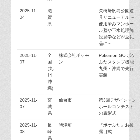
2025-11-
滋
矢橋帰帆島公園遊
04
賀
具リニューアル ～
県
使用済みマンホー
ル蓋や下水処理施
設見学などが返礼
品に～
2025-11-
全
株式会社ポケモ
Pokémon GO ポケ
07
国
ン
ふたスタンプ機能
(九
九州・沖縄で先行
州
実装
沖
縄)
2025-11-
宮
仙台市
第3回デザインマン
07
城
ホールコンテスト
県
の表彰式
2025-11-
長
時津町
『ポケふた』お披
08
崎
露目式
県