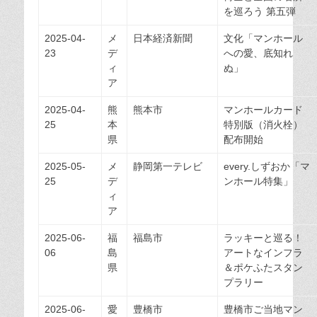
を巡ろう 第五弾
2025-04-
メ
日本経済新聞
文化「マンホール
23
デ
への愛、底知れ
ィ
ぬ」
ア
2025-04-
熊
熊本市
マンホールカード
25
本
特別版（消火栓）
県
配布開始
2025-05-
メ
静岡第一テレビ
every.しずおか「マ
25
デ
ンホール特集」
ィ
ア
2025-06-
福
福島市
ラッキーと巡る！
06
島
アートなインフラ
県
＆ポケふたスタン
プラリー
2025-06-
愛
豊橋市
豊橋市ご当地マン