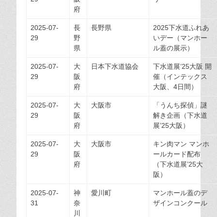
府
2025-07-
長
長野県
2025下水道ふれあ
29
野
いデー（マンホー
県
ル蓋の展示）
2025-07-
大
日本下水道協会
下水道展’25大阪 開
29
阪
催（インテックス
府
大阪、4日間）
2025-07-
大
大阪市
「うんち探偵」謎
29
阪
解き企画（下水道
府
展’25大阪）
2025-07-
大
大阪市
キン肉マン マンホ
29
阪
ールカード配布
府
（下水道展’25大
阪）
2025-07-
神
愛川町
マンホール蓋のデ
31
奈
ザインコンクール
川