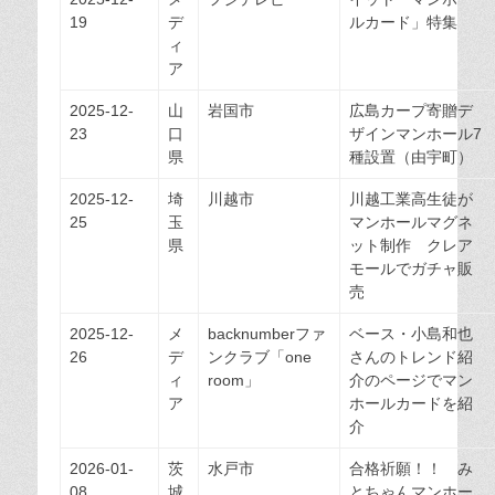
19
デ
ルカード」特集
ィ
ア
2025-12-
山
岩国市
広島カープ寄贈デ
23
口
ザインマンホール7
県
種設置（由宇町）
2025-12-
埼
川越市
川越工業高生徒が
25
玉
マンホールマグネ
県
ット制作 クレア
モールでガチャ販
売
2025-12-
メ
backnumberファ
ベース・小島和也
26
デ
ンクラブ「one
さんのトレンド紹
ィ
room」
介のページでマン
ア
ホールカードを紹
介
2026-01-
茨
水戸市
合格祈願！！ み
08
城
とちゃんマンホー