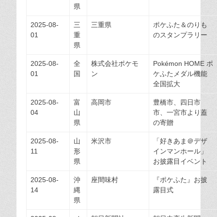
県
2025-08-
三
三重県
ポケふた＆のりも
01
重
のスタンプラリー
県
2025-08-
全
株式会社ポケモ
Pokémon HOME ポ
01
国
ン
ケふたメダル機能
全国拡大
2025-08-
富
高岡市
豊橋市、四日市
04
山
市、一宮市より蓋
県
の寄贈
2025-08-
山
米沢市
「好きあま＠デザ
11
形
インマンホール」
県
お披露目イベント
2025-08-
沖
座間味村
『ポケふた』お披
14
縄
露目式
県