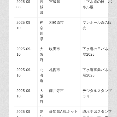
2025-09-
宮
宮城県
「下水道の日」パ
08
城
ネル展
県
2025-09-
神
相模原市
マンホール蓋の販
10
奈
売
川
県
2025-09-
大
吹田市
下水道の日パネル
10
阪
展2025
府
2025-09-
北
札幌市
下水道事業パネル
10
海
展2025
道
2025-09-
大
藤井寺市
デジタルスタンプ
10
阪
ラリー
府
2025-09-
愛
愛知県AELネット
環境学習スタンプ