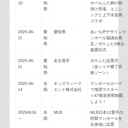
10
知
ホールふた柄の前
県
掛け登場、エニシ
ングと上下水道局
コラボ
2025-06-
愛
愛知県
あいちIPデザインマ
11
知
ンホール協議会発
県
足／ポケふた5枚お
披露目式
2025-06-
愛
名古屋市
ポケふた設置式
11
知
（金シャチ横丁宗
県
春ゾーン）
2025-06-
全
キッズウィーク
マンホールカード
14
国
エンド株式会社
で地理マスター
☆47都道府県制覇
しよう！
2025/6/16
全
MLB
MLB日本12選手の
～
国
特製マンホールを
出身地に設置