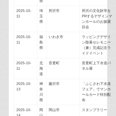
県
2025-10-
埼
所沢市
所沢の文化財等を
11
玉
PRするデザインマ
県
ンホールのお披露
目会
2025-10-
福
いわき市
ラッピングデザイ
11
島
ン除幕セレモニー
県
（兼）完成記念ラ
イドイベント
2025-10-
北
音更町
音更町上下水道パ
11
海
ネル展
道
2025-10-
神
藤沢市
「ふじさわ下水道
13
奈
フェア」でマンホ
川
ールカード特別配
県
布
2025-10-
岡
岡山市
スタンプラリー
14
山