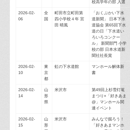
校高学年の部 入選
2026-02-
全
町田市立町田第
「おくぶかい下水
06
国
四小学校４年 宮
道新聞」 日本下水
田 晴風
道協会 第65回下水
道の日「下水道い
ろいろコンクー
ル」 新聞部門 小学
校の部 日本水道新
聞社社長賞
2026-02-
東
虹の下水道館
マンホール解体新
10
京
書
都
2026-02-
山
米沢市
第49回上杉雪灯篭
14
形
まつり×「好きあま
県
@」マンホール関
連イベント
2026-02-
山
米沢市
みんなで掘ろう！
15
形
「好きあまマンホ