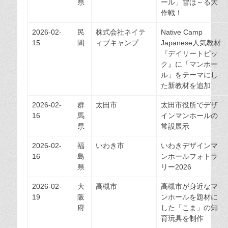
県
ール」雪ほ～る大
作戦！
2026-02-
民
株式会社ネイテ
Native Camp
15
間
ィブキャンプ
Japanese人気教材
『デイリートピッ
ク』に「マンホー
ル」をテーマにし
た新教材を追加
2026-02-
群
太田市
太田市役所でデザ
16
馬
インマンホールの
県
常設展示
2026-02-
福
いわき市
いわきデザインマ
16
島
ンホールフォトラ
県
リー2026
2026-02-
大
高槻市
高槻市が身近なマ
19
阪
ンホールを題材に
府
した「こま」の知
育玩具を制作