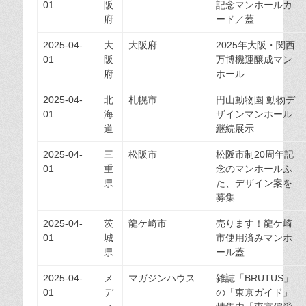
01
阪
記念マンホールカ
府
ード／蓋
2025-04-
大
大阪府
2025年大阪・関西
01
阪
万博機運醸成マン
府
ホール
2025-04-
北
札幌市
円山動物園 動物デ
01
海
ザインマンホール
道
継続展示
2025-04-
三
松阪市
松阪市制20周年記
01
重
念のマンホールふ
県
た、デザイン案を
募集
2025-04-
茨
龍ケ崎市
売ります！龍ケ崎
01
城
市使用済みマンホ
県
ール蓋
2025-04-
メ
マガジンハウス
雑誌「BRUTUS」
01
デ
の「東京ガイド」