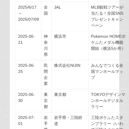
2025/6/17
全
JAL
MLB観戦ツアーが
～
国
当たる！全国SNS
2025/07/09
プレゼントキャン
ペーン
2025-06-
神
横浜市
Pokémon HOMEポ
21
奈
ケふたメダル機能
川
開始（横浜5か所）
県
2025-06-
民
株式会社NIJIN
みんなでつくる全
25
間
国マンホールマッ
企
プ
業
2025-06-
東
東京都
TOKYOデザインマ
30
京
ンホールデジタル
都
ラリー
2025-07-
岩
岩手県・三陸鉄
三陸ポケふたスタ
01
手
道
ンプラリー（いわ