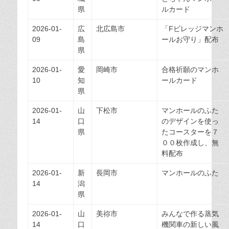
県
ルカード
2026-01-
広
北広島市
「Fビレッジマンホ
09
島
ールお守り」配布
県
2026-01-
愛
岡崎市
合格祈願のマンホ
10
知
ールカード
県
2026-01-
山
下松市
マンホールのふた
14
口
のデザインを使っ
県
たコースターを７
００枚作成し、無
料配布
2026-01-
新
長岡市
マンホールのふた
14
潟
県
2026-01-
山
美祢市
みんなで作る蒸気
14
口
機関車の新しい風