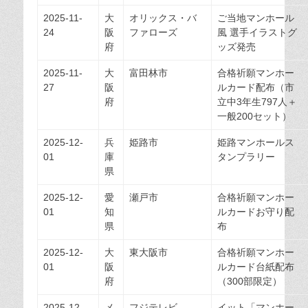
2025-11-
大
オリックス・バ
ご当地マンホール
24
阪
ファローズ
風 選手イラストグ
府
ッズ発売
2025-11-
大
富田林市
合格祈願マンホー
27
阪
ルカード配布（市
府
立中3年生797人＋
一般200セット）
2025-12-
兵
姫路市
姫路マンホールス
01
庫
タンプラリー
県
2025-12-
愛
瀬戸市
合格祈願マンホー
01
知
ルカードお守り配
県
布
2025-12-
大
東大阪市
合格祈願マンホー
01
阪
ルカード台紙配布
府
（300部限定）
2025-12-
メ
フジテレビ
イット「マンホー