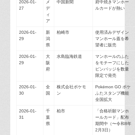
2026-01-
メ
中国新聞
府中焼きマンホー
27
デ
ルカードが熱い
ィ
ア
2026-01-
新
柏崎市
使用済みデザイン
29
潟
マンホール蓋を希
県
望者に販売
2026-01-
大
水島臨海鉄道
マンホールのふた
29
阪
をモチーフにした
府
ピンバッジを数量
限定で発売
2026-01-
全
株式会社ポケモ
Pokémon GO ポケ
30
国
ン
ふたスタンプ機能
全国拡大
2026-01-
千
柏市
「合格祈願マンホ
31
葉
ールカード」配布
県
期間中（〜令和8年
2月3日）