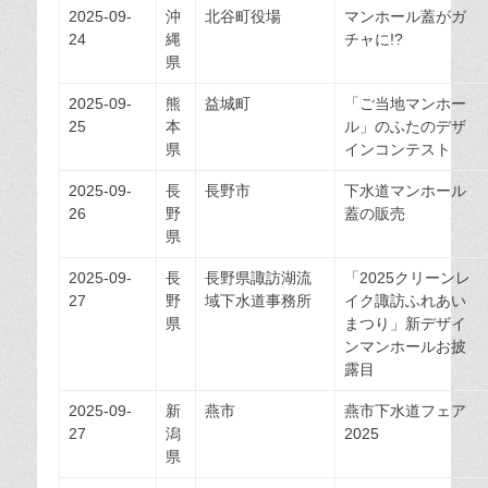
2025-09-
沖
北谷町役場
マンホール蓋がガ
24
縄
チャに!?
県
2025-09-
熊
益城町
「ご当地マンホー
25
本
ル」のふたのデザ
県
インコンテスト
2025-09-
長
長野市
下水道マンホール
26
野
蓋の販売
県
2025-09-
長
長野県諏訪湖流
「2025クリーンレ
27
野
域下水道事務所
イク諏訪ふれあい
県
まつり」新デザイ
ンマンホールお披
露目
2025-09-
新
燕市
燕市下水道フェア
27
潟
2025
県